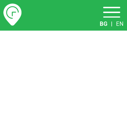
Разписание
BG
|
EN