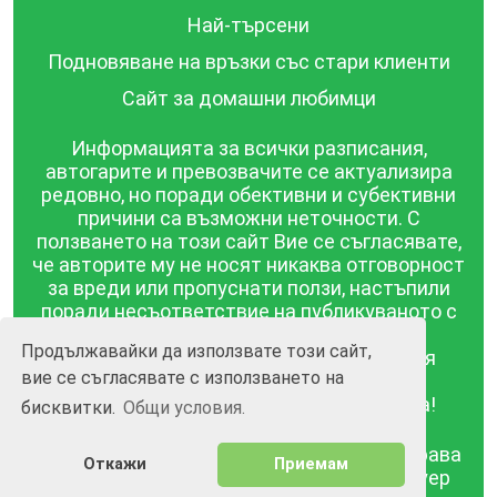
Най-търсени
Подновяване на връзки със стари клиенти
Сайт за домашни любимци
Информацията за всички разписания,
автогарите и превозвачите се актуализира
редовно, но поради обективни и субективни
причини са възможни неточности. С
ползването на този сайт Вие се съгласявате,
че авторите му не носят никаква отговорност
за вреди или пропуснати ползи, настъпили
поради несъответствие на публикуваното с
действителността! Информацията
Продължавайки да използвате този сайт,
публикувана в този сайт се предоставя
вие се съгласявате с използването на
такава каквато е, без гаранция за
съответствието ѝ с действителността!
бисквитки.
Общи условия.
BGrazpisanie.com © 2008 - 2026, Всички права
Откажи
Приемам
запазени.
Изработка на уебсайт и софтуер