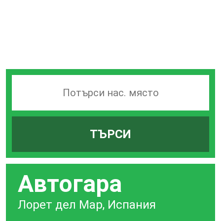
Търсачка
на
гари
ТЪРСИ
по
град
Автогара
Лорет дел Мар, Испания