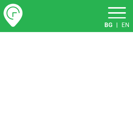
Разписание
BG
|
EN