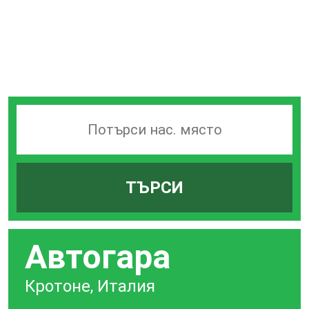
Търсачка
на
гари
ТЪРСИ
по
град
Автогара
Кротоне, Италия