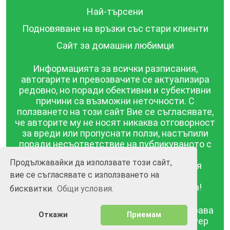
Най-търсени
Подновяване на връзки със стари клиенти
Сайт за домашни любимци
Информацията за всички разписания,
автогарите и превозвачите се актуализира
редовно, но поради обективни и субективни
причини са възможни неточности. С
ползването на този сайт Вие се съгласявате,
че авторите му не носят никаква отговорност
за вреди или пропуснати ползи, настъпили
поради несъответствие на публикуваното с
действителността! Информацията
Продължавайки да използвате този сайт,
публикувана в този сайт се предоставя
вие се съгласявате с използването на
такава каквато е, без гаранция за
съответствието ѝ с действителността!
бисквитки.
Общи условия.
BGrazpisanie.com © 2008 - 2026, Всички права
Откажи
Приемам
запазени.
Изработка на уебсайт и софтуер