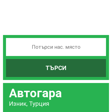
Търсачка
на
гари
ТЪРСИ
по
град
Автогара
Изник, Турция