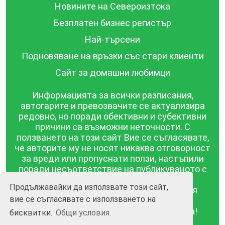
Новините на Североизтока
Безплатен бизнес регистър
Най-търсени
Подновяване на връзки със стари клиенти
Сайт за домашни любимци
Информацията за всички разписания,
автогарите и превозвачите се актуализира
редовно, но поради обективни и субективни
причини са възможни неточности. С
ползването на този сайт Вие се съгласявате,
че авторите му не носят никаква отговорност
за вреди или пропуснати ползи, настъпили
поради несъответствие на публикуваното с
действителността! Информацията
Продължавайки да използвате този сайт,
публикувана в този сайт се предоставя
вие се съгласявате с използването на
такава каквато е, без гаранция за
съответствието ѝ с действителността!
бисквитки.
Общи условия.