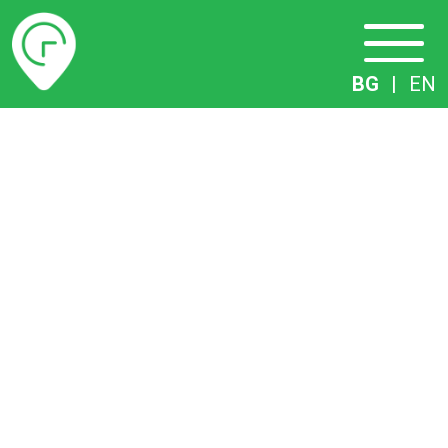
Разписание
BG
|
EN