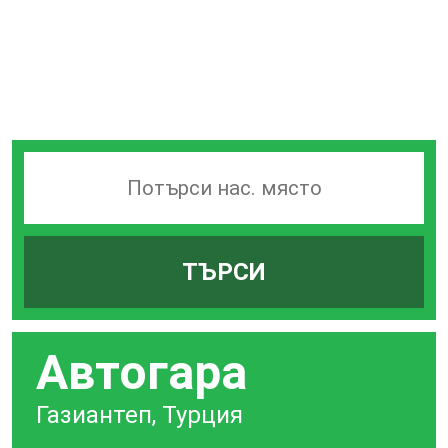
Търсачка
на
гари
ТЪРСИ
по
град
Автогара
Газиантеп, Турция