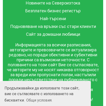
Новините на Североизтока
Безплатен бизнес регистър
Най-търсени
Подновяване на връзки със стари клиенти
Сайт за домашни любимци
Информацията за всички разписания,
автогарите и превозвачите се актуализира
редовно, но поради обективни и субективни
причини са възможни неточности. С
ползването на този сайт Вие се съгласявате,
че авторите му не носят никаква отговорност
за вреди или пропуснати ползи, настъпили
поради несъответствие на публикуваното с
действителността! Информацията
Продължавайки да използвате този сайт,
публикувана в този сайт се предоставя
вие се съгласявате с използването на
такава каквато е, без гаранция за
съответствието ѝ с действителността!
бисквитки.
Общи условия.