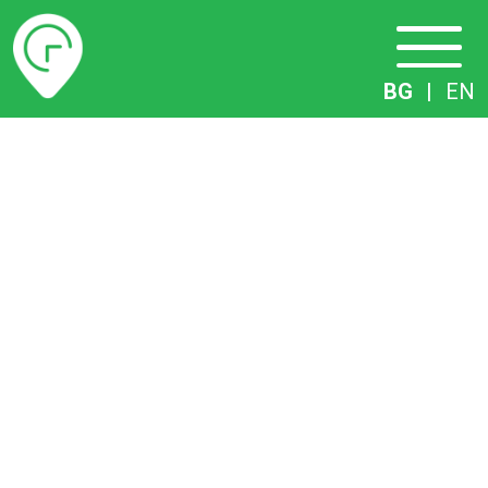
Разписание
BG
|
EN