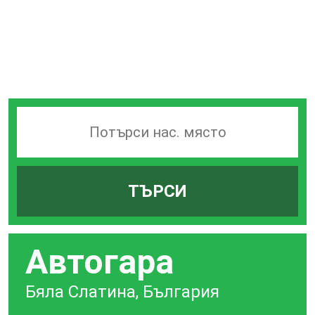
Търсачка
на
гари
ТЪРСИ
по
град
Автогара
Бяла Слатина, България