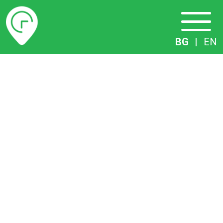
Разписание
BG
|
EN