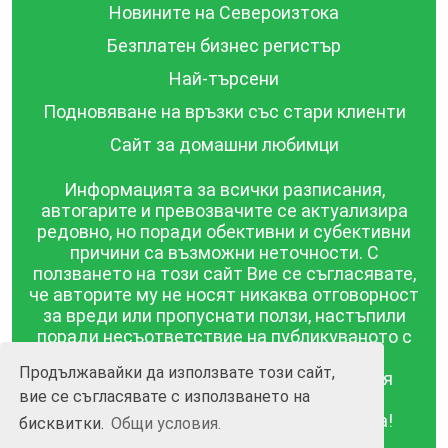
Новините на Североизтока
Безплатен бизнес регистър
Най-търсени
Подновяване на връзки със стари клиенти
Сайт за домашни любимци
Информацията за всички разписания,
автогарите и превозвачите се актуализира
редовно, но поради обективни и субективни
причини са възможни неточности. С
ползването на този сайт Вие се съгласявате,
че авторите му не носят никаква отговорност
за вреди или пропуснати ползи, настъпили
поради несъответствие на публикуваното с
действителността! Информацията
Продължавайки да използвате този сайт,
публикувана в този сайт се предоставя
вие се съгласявате с използването на
такава каквато е, без гаранция за
съответствието ѝ с действителността!
бисквитки.
Общи условия.