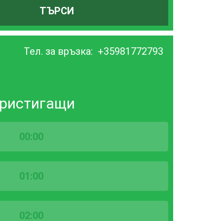
ТЪРСИ
Тел. за връзка:
+35981772793
ристигащи
00:00
01:00
02:00