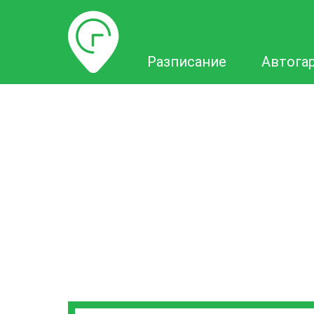
Разписание
Разписание
Автога