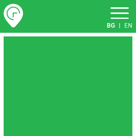
Разписание
BG
|
EN