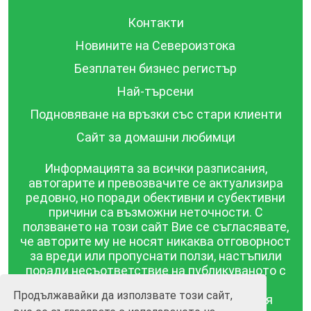
Контакти
Новините на Североизтока
Безплатен бизнес регистър
Най-търсени
Подновяване на връзки със стари клиенти
Сайт за домашни любимци
Информацията за всички разписания,
автогарите и превозвачите се актуализира
редовно, но поради обективни и субективни
причини са възможни неточности. С
ползването на този сайт Вие се съгласявате,
че авторите му не носят никаква отговорност
за вреди или пропуснати ползи, настъпили
поради несъответствие на публикуваното с
действителността! Информацията
Продължавайки да използвате този сайт,
публикувана в този сайт се предоставя