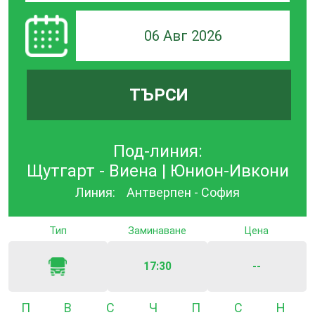
06 Авг 2026
ТЪРСИ
Под-линия:
Щутгарт - Виена | Юнион-Ивкони
Линия:
Антверпен - София
Тип
Заминаване
Цена
17:30
--
Понеделник
Вторник
Сряда
Четвъртък
Петък
Събота
Неде