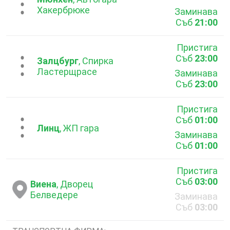
...
Хакербрюке
Заминава
Съб
21:00
Пристига
Съб
23:00
...
Залцбург
, Спирка
Ластерщрасе
Заминава
Съб
23:00
Пристига
Съб
01:00
...
Линц
, ЖП гара
Заминава
Съб
01:00
Пристига
Съб
03:00
Виена
, Дворец
Белведере
Заминава
Съб
03:00