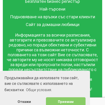
Безплатен бизнес регистър
Най-търсени
Подновяване на връзки със стари клиенти
Сайт за домашни любимци
Информацията за всички разписания,
автогарите и превозвачите се актуализира
редовно, но поради обективни и субективни
причини са възможни неточности. С
ползването на този сайт Вие се съгласявате,
че авторите му не носят никаква отговорност
за вреди или пропуснати ползи, настъпили
поради несъответствие на публикуваното с
действителността! Информацията
Продължавайки да използвате този сайт,
публикувана в този сайт се предоставя
вие се съгласявате с използването на
такава каквато е, без гаранция за
съответствието ѝ с действителността!
бисквитки.
Общи условия.
BGrazpisanie.com © 2008 - 2026, Всички права
Откажи
Приемам
запазени.
Изработка на уебсайт и софтуер