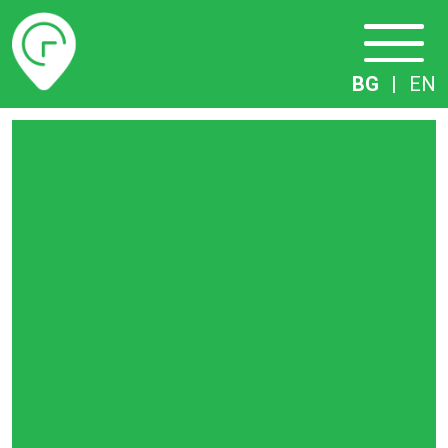
Разписание
BG
|
EN