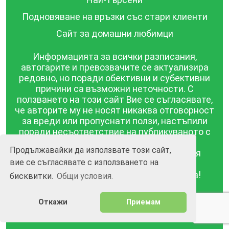
Подновяване на връзки със стари клиенти
Сайт за домашни любимци
Информацията за всички разписания,
автогарите и превозвачите се актуализира
редовно, но поради обективни и субективни
причини са възможни неточности. С
ползването на този сайт Вие се съгласявате,
че авторите му не носят никаква отговорност
за вреди или пропуснати ползи, настъпили
поради несъответствие на публикуваното с
действителността! Информацията
Продължавайки да използвате този сайт,
публикувана в този сайт се предоставя
вие се съгласявате с използването на
такава каквато е, без гаранция за
съответствието ѝ с действителността!
бисквитки.
Общи условия.
BGrazpisanie.com © 2008 - 2026, Всички права
Откажи
Приемам
запазени.
Изработка на уебсайт и софтуер
Wollow