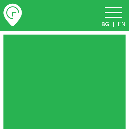
Разписание
BG
|
EN