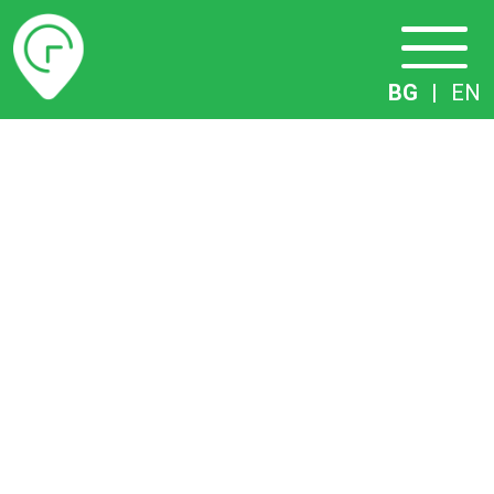
Разписание
BG
|
EN