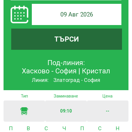
09 Авг 2026
ТЪРСИ
Под-линия:
Хасково - София | Кристал
Линия:
Златоград - София
Тип
Заминаване
Цена
09:10
--
Понеделник
Вторник
Сряда
Четвъртък
Петък
Събота
Неде