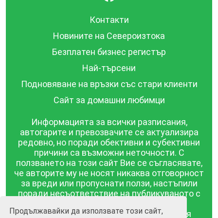
Контакти
Новините на Североизтока
Безплатен бизнес регистър
Най-търсени
Подновяване на връзки със стари клиенти
Сайт за домашни любимци
Информацията за всички разписания,
автогарите и превозвачите се актуализира
редовно, но поради обективни и субективни
причини са възможни неточности. С
ползването на този сайт Вие се съгласявате,
че авторите му не носят никаква отговорност
за вреди или пропуснати ползи, настъпили
поради несъответствие на публикуваното с
действителността! Информацията
Продължавайки да използвате този сайт,
публикувана в този сайт се предоставя