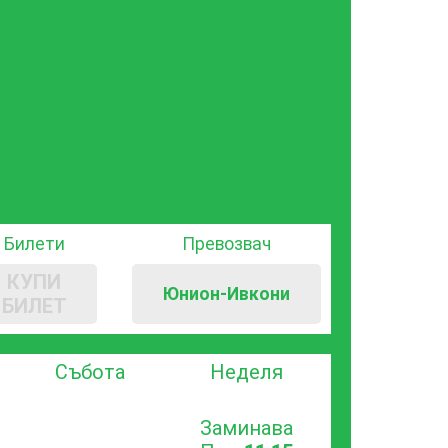
Билети
Превозвач
КУПИ
Юнион-Ивкони
БИЛЕТ
Събота
Неделя
Заминава