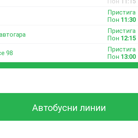
Пон
11:15
Пристига
Пон
11:30
Пристига
 автогара
Пон
12:15
Пристига
е 98
Пон
13:00
Автобусни линии