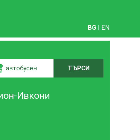
BG
|
EN
автобусен
ТЪРСИ
нион-Ивкони