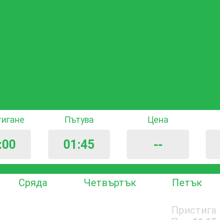
тигане
Пътува
Цена
:00
01:45
--
Сряда
Четвъртък
Петък
Пристига