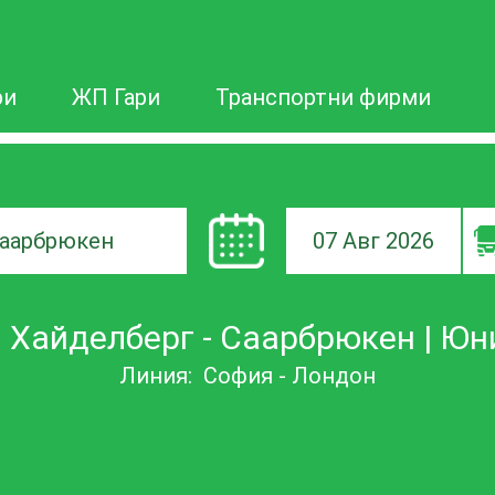
ри
ЖП Гари
Транспортни фирми
07 Авг 2026
а
Хайделберг - Саарбрюкен | Ю
ане
Линия:
София - Лондон