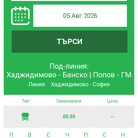
05 Авг 2026
ТЪРСИ
Под-линия:
Хаджидимово - Банско | Попов - ГМ
Линия:
Хаджидимово - София
Тип
Заминаване
Цена
05:30
--
Понеделник
Вторник
Сряда
Четвъртък
Петък
Събота
Неде