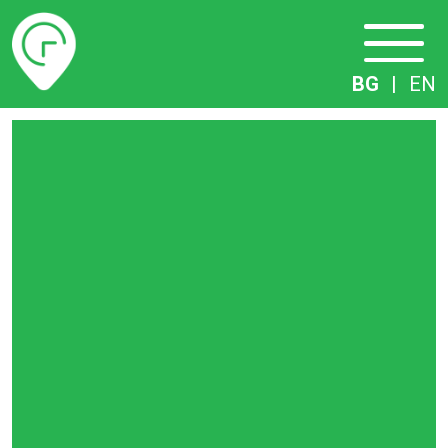
Разписание
BG
|
EN