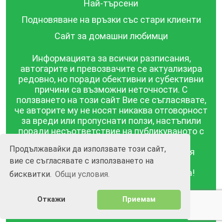
Най-търсени
Подновяване на връзки със стари клиенти
Сайт за домашни любимци
Информацията за всички разписания,
автогарите и превозвачите се актуализира
редовно, но поради обективни и субективни
причини са възможни неточности. С
ползването на този сайт Вие се съгласявате,
че авторите му не носят никаква отговорност
за вреди или пропуснати ползи, настъпили
поради несъответствие на публикуваното с
действителността! Информацията
Продължавайки да използвате този сайт,
публикувана в този сайт се предоставя
вие се съгласявате с използването на
такава каквато е, без гаранция за
съответствието ѝ с действителността!
бисквитки.
Общи условия.
BGrazpisanie.com © 2008 - 2026, Всички права
Откажи
Приемам
запазени.
Изработка на уебсайт и софтуер
Wollow