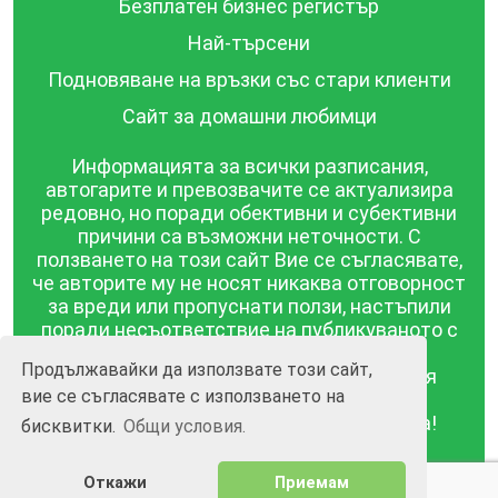
Безплатен бизнес регистър
Най-търсени
Подновяване на връзки със стари клиенти
Сайт за домашни любимци
Информацията за всички разписания,
автогарите и превозвачите се актуализира
редовно, но поради обективни и субективни
причини са възможни неточности. С
ползването на този сайт Вие се съгласявате,
че авторите му не носят никаква отговорност
за вреди или пропуснати ползи, настъпили
поради несъответствие на публикуваното с
действителността! Информацията
Продължавайки да използвате този сайт,
публикувана в този сайт се предоставя
вие се съгласявате с използването на
такава каквато е, без гаранция за
съответствието ѝ с действителността!
бисквитки.
Общи условия.
BGrazpisanie.com © 2008 - 2026, Всички права
Откажи
Приемам
запазени.
Изработка на уебсайт и софтуер