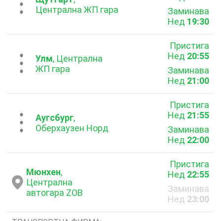
...
Централна ЖП гара
Заминава
Нед
19:30
Пристига
Нед
20:55
...
Улм
, Централна
ЖП гара
Заминава
Нед
21:00
Пристига
Нед
21:55
...
Аугсбург
,
Оберхаузен Норд
Заминава
Нед
22:00
Пристига
Мюнхен
,
Нед
22:55
Централна
Заминава
автогара ZOB
Нед
23:00