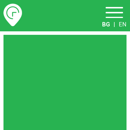
Разписание
BG
|
EN