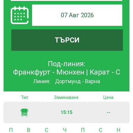
07 Авг 2026
ТЪРСИ
Под-линия:
Франкфурт - Мюнхен | Карат - С
Линия:
Дортмунд - Варна
Тип
Заминаване
Цена
15:15
--
Понеделник
Вторник
Сряда
Четвъртък
Петък
Събота
Неде