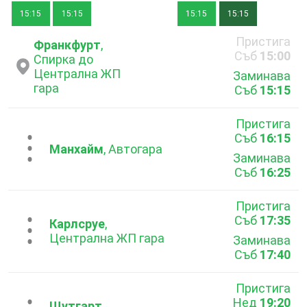
15:15
15:15
15:15
15:15
Пристига
Франкфурт
,
Съб
15:00
Спирка до
Централна ЖП
Заминава
гара
Съб
15:15
Пристига
Съб
16:15
...
Манхайм
, Автогара
Заминава
Съб
16:25
Пристига
Съб
17:35
...
Карлсруе
,
Централна ЖП гара
Заминава
Съб
17:40
Пристига
Нед
19:20
Щутгарт
,