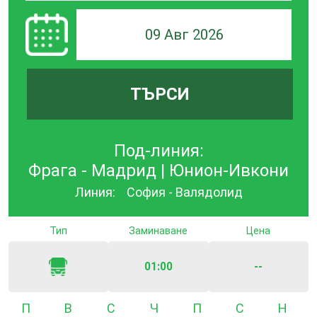
09 Авг 2026
ТЪРСИ
Под-линия:
Фрага - Мадрид | Юнион-Ивкони
Линия:
София - Валядолид
Тип
Заминаване
Цена
01:00
--
Понеделник
Вторник
Сряда
Четвъртък
Петък
Събота
Неде