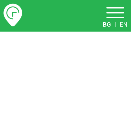
Разписание
BG
|
EN