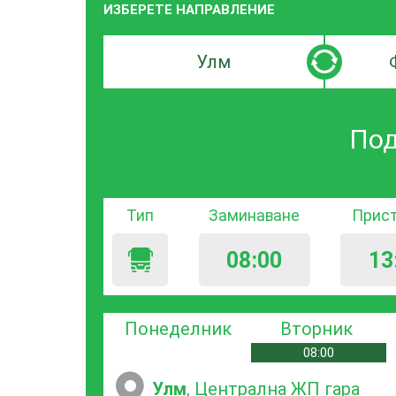
ИЗБЕРЕТЕ НАПРАВЛЕНИЕ
Търсачка
Търсачк
по
по
град
град
Под
на
на
заминаване
пристиг
Тип
Заминаване
Прис
08:00
13
Понеделник
Вторник
08:00
Улм
, Централна ЖП гара