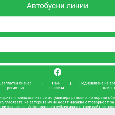
Автобусни линии
}
Безплатен бизнес
|
Най-
|
Подновяване на вр
регистър
търсени
клиен
гарите и превозвачите се актуализира редовно, но поради об
 съгласявате, че авторите му не носят никаква отговорност за
твителността! Информацията публикувана в този сайт се предо
съответствието ѝ с действителността!