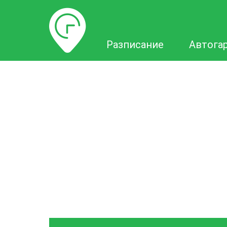
Разписание
Разписание
Автога