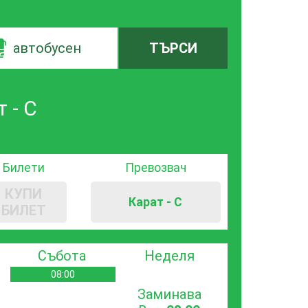
автобусен
ТЪРСИ
 - С
Билети
Превозвач
КУПИ
Карат - С
БИЛЕТ
Събота
Неделя
08:00
Заминава