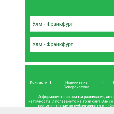
Улм - Франкфурт
Улм - Франкфурт
Контакти
|
Новините на
|
Североизтока
Информацията за всички разписания, авто
неточности. С ползването на този сайт Вие се
несъответствие на публикуваното с дейс