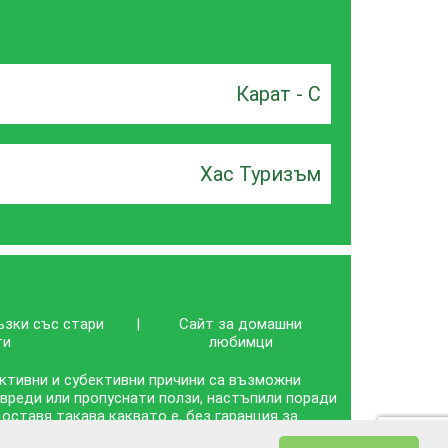
Карат - С
Хас Туризъм
ъзки със стари
|
Сайт за домашни
ти
любимци
ективни и субективни причини са възможни
 вреди или пропуснати ползи, настъпили поради
ставя такава каквато е, без гаранция за