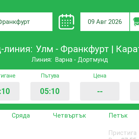
09 Авг 2026
а
-линия:
Улм - Франкфурт | Карат
ане
Линия:
Варна - Дортмунд
тигане
Пътува
Цена
:10
05:10
--
Сряда
Четвъртък
Петък
Пристига