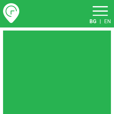
Разписание
BG
|
EN