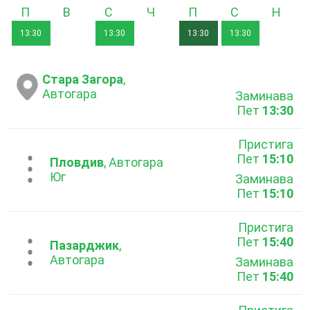
Понеделник
Вторник
Сряда
Четвъртък
Петък
Събота
Неде
13:30
13:30
13:30
13:30
Стара Загора
,
Автогара
Заминава
Пет
13:30
Пристига
Пет
15:10
...
Пловдив
, Автогара
Юг
Заминава
Пет
15:10
Пристига
Пет
15:40
...
Пазарджик
,
Автогара
Заминава
Пет
15:40