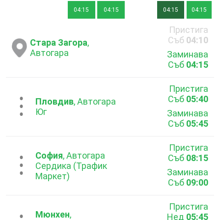
04:15
04:15
04:15
04:15
Пристига
Съб
04:10
Стара Загора
,
Автогара
Заминава
Съб
04:15
Пристига
Съб
05:40
...
Пловдив
, Автогара
Юг
Заминава
Съб
05:45
Пристига
София
, Автогара
Съб
08:15
...
Сердика (Трафик
Заминава
Маркет)
Съб
09:00
Пристига
Мюнхен
,
Нед
05:45