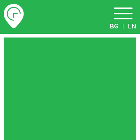
Разписание
BG
|
EN