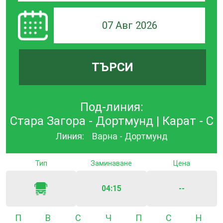
07 Авг 2026
ТЪРСИ
Под-линия:
Стара Загора - Дортмунд | Карат - С
Линия:
Варна - Дортмунд
Тип
Заминаване
Цена
04:15
--
Понеделник
Вторник
Сряда
Четвъртък
Петък
Събота
Неде