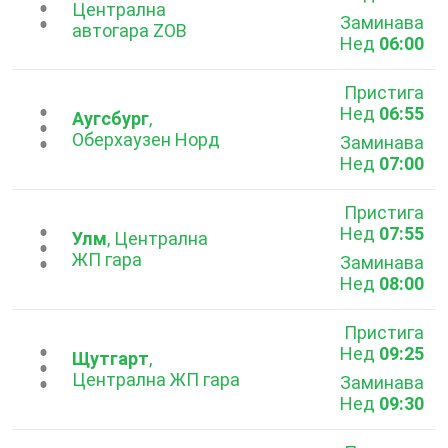
...
Централна
Заминава
автогара ZOB
Нед
06:00
Пристига
Нед
06:55
...
Аугсбург
,
Оберхаузен Норд
Заминава
Нед
07:00
Пристига
Нед
07:55
...
Улм
, Централна
ЖП гара
Заминава
Нед
08:00
Пристига
Нед
09:25
...
Щутгарт
,
Централна ЖП гара
Заминава
Нед
09:30