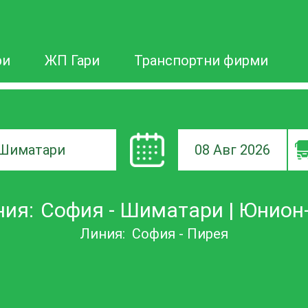
ри
ЖП Гари
Транспортни фирми
08 Авг 2026
а
ния:
София - Шиматари | Юнион
ане
Линия:
София - Пирея