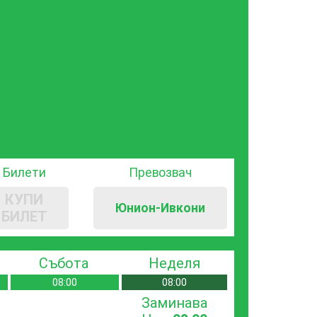
Билети
Превозвач
КУПИ
Юнион-Ивкони
БИЛЕТ
Събота
Неделя
08:00
08:00
Заминава