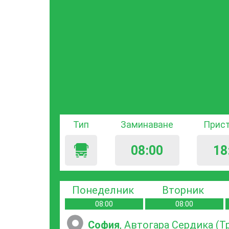
Тип
Заминаване
Прис
08:00
18
Понеделник
Вторник
08:00
08:00
София
, Автогара Сердика (