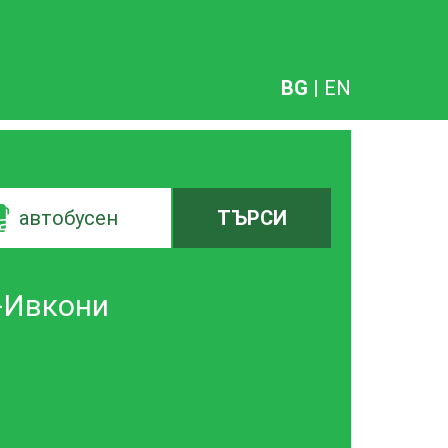
BG
|
EN
автобусен
ТЪРСИ
-Ивкони