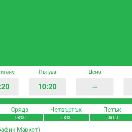
тигане
Пътува
Цена
:20
10:20
--
Сряда
Четвъртък
Петък
08:00
08:00
08:00
Трафик Маркет)