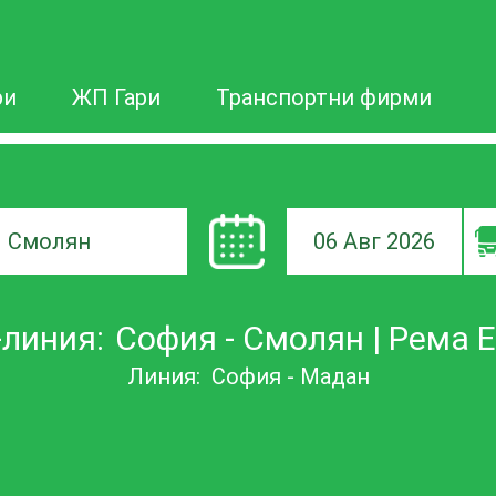
ри
ЖП Гари
Транспортни фирми
06 Авг 2026
а
линия:
София - Смолян | Рема
ане
Линия:
София - Мадан