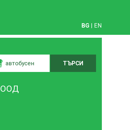
BG
|
EN
автобусен
ТЪРСИ
 ЕООД