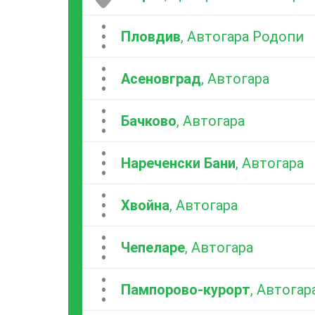
...
Пловдив
, Автогара Родопи
...
Асеновград
, Автогара
...
Бачково
, Автогара
...
Нареченски Бани
, Автогара
...
Хвойна
, Автогара
...
Чепеларе
, Автогара
...
Пампорово-курорт
, Автогар