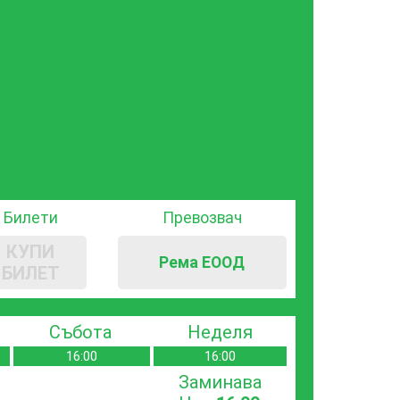
Билети
Превозвач
КУПИ
Рема ЕООД
БИЛЕТ
Събота
Неделя
16:00
16:00
Заминава