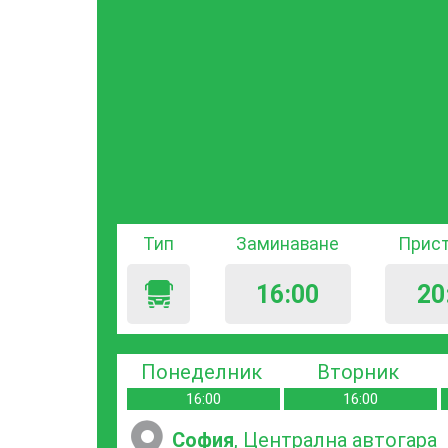
Тип
Заминаване
Прис
16:00
20
Понеделник
Вторник
16:00
16:00
София
, Централна автогара