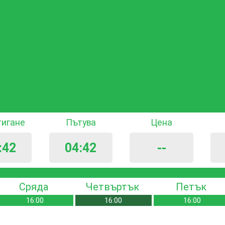
тигане
Пътува
Цена
:42
04:42
--
Сряда
Четвъртък
Петък
16:00
16:00
16:00