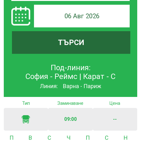
06 Авг 2026
ТЪРСИ
Под-линия:
София - Реймс | Карат - С
Линия:
Варна - Париж
Тип
Заминаване
Цена
09:00
--
Понеделник
Вторник
Сряда
Четвъртък
Петък
Събота
Неде