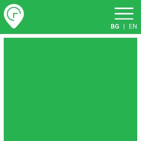
Разписание
BG
|
EN