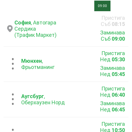
09:00
Пристига
София
, Автогара
Съб
08:15
Сердика
Заминава
(Трафик Маркет)
Съб
09:00
Пристига
Нед
05:30
...
Мюнхен
,
Фрьотманинг
Заминава
Нед
05:45
Пристига
Нед
06:40
...
Аугсбург
,
Оберхаузен Норд
Заминава
Нед
06:45
Пристига
Нед
10:50