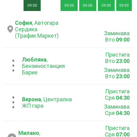
09:00
09:00
09:00
09:00
09:00
София
, Автогара
Сердика
Заминава
(Трафик Маркет)
Вто
09:00
Пристига
Любляна
,
Вто
23:00
...
Бензиностанция
Заминава
Барие
Вто
23:00
Пристига
Сря
04:30
...
Верона
, Централна
ЖП гара
Заминава
Сря
04:30
Пристига
Милано
,
Сря
07:00