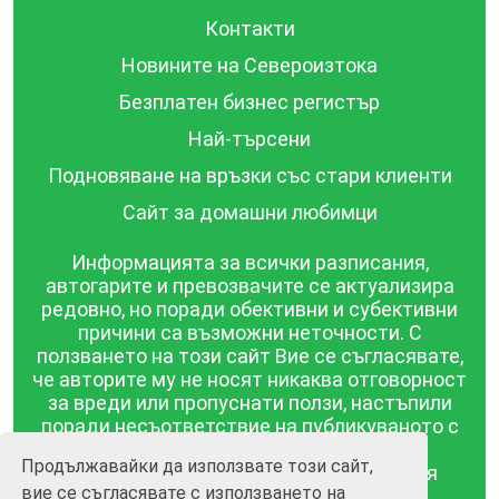
Контакти
Новините на Североизтока
Безплатен бизнес регистър
Най-търсени
Подновяване на връзки със стари клиенти
Сайт за домашни любимци
Информацията за всички разписания,
автогарите и превозвачите се актуализира
редовно, но поради обективни и субективни
причини са възможни неточности. С
ползването на този сайт Вие се съгласявате,
че авторите му не носят никаква отговорност
за вреди или пропуснати ползи, настъпили
поради несъответствие на публикуваното с
действителността! Информацията
Продължавайки да използвате този сайт,
публикувана в този сайт се предоставя
вие се съгласявате с използването на
такава каквато е, без гаранция за