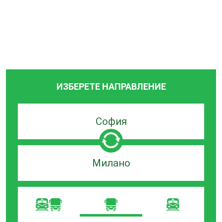
ИЗБЕРЕТЕ НАПРАВЛЕНИЕ
Търсачка
по
град
на
Търсачка
заминаване
по
град
на
пристигане