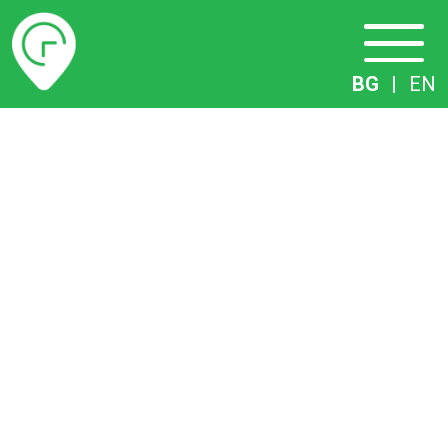
Разписание
BG
|
EN