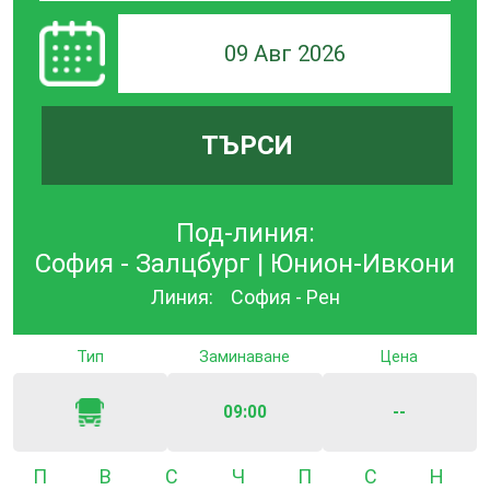
09 Авг 2026
ТЪРСИ
Под-линия:
София - Залцбург | Юнион-Ивкони
Линия:
София - Рен
Тип
Заминаване
Цена
09:00
--
Понеделник
Вторник
Сряда
Четвъртък
Петък
Събота
Неде