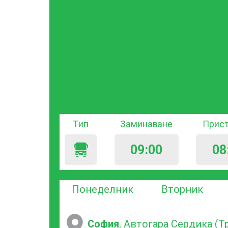
Тип
Заминаване
Прис
09:00
08
Понеделник
Вторник
София
, Автогара Сердика (