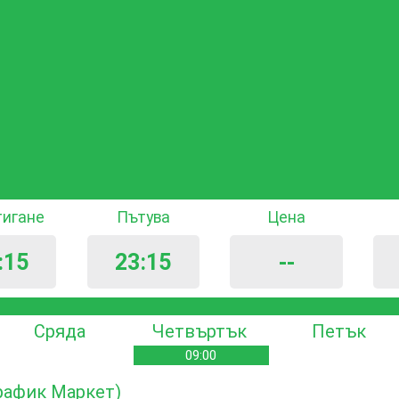
тигане
Пътува
Цена
:15
23:15
--
Сряда
Четвъртък
Петък
09:00
Трафик Маркет)