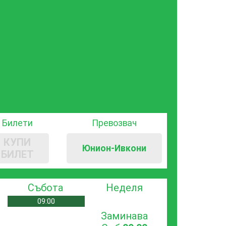
Билети
Превозвач
КУПИ
Юнион-Ивкони
БИЛЕТ
Събота
Неделя
09:00
Заминава