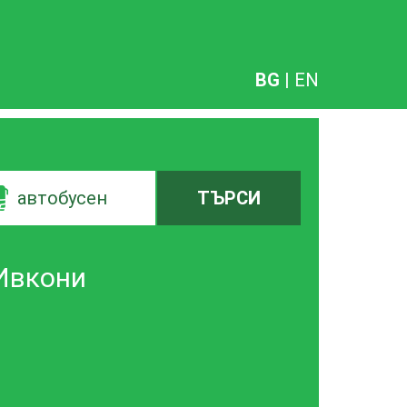
BG
|
EN
автобусен
ТЪРСИ
-Ивкони