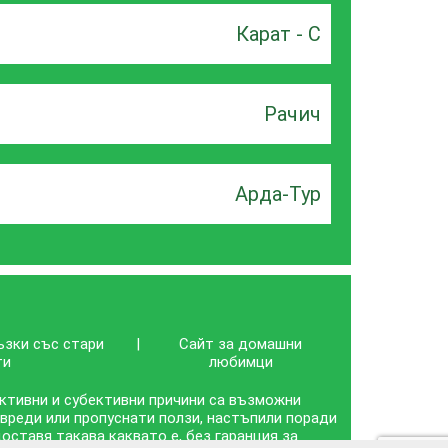
Карат - С
Рачич
Арда-Тур
ъзки със стари
|
Сайт за домашни
ти
любимци
ективни и субективни причини са възможни
 вреди или пропуснати ползи, настъпили поради
ставя такава каквато е, без гаранция за