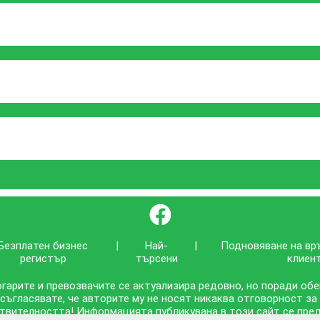
}
Безплатен бизнес
|
Най-
|
Подновяване на вр
регистър
търсени
клиен
гарите и превозвачите се актуализира редовно, но поради об
 съгласявате, че авторите му не носят никаква отговорност за
твителността! Информацията публикувана в този сайт се предо