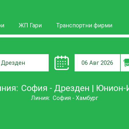
ри
ЖП Гари
Транспортни фирми
06 Авг 2026
а
ния:
София - Дрезден | Юнион
ане
Линия:
София - Хамбург