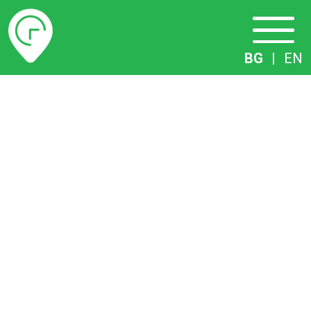
Разписание
BG
|
EN