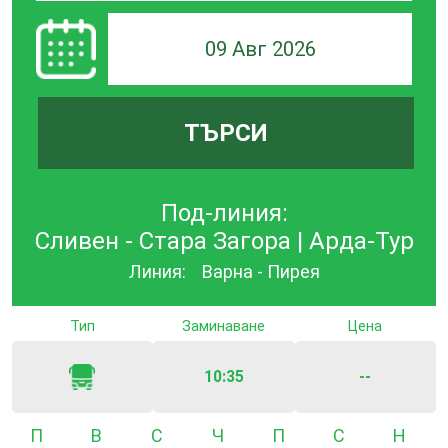
09 Авг 2026
ТЪРСИ
Под-линия:
Сливен - Стара Загора | Арда-Тур
Линия:
Варна - Пирея
Тип
Заминаване
Цена
10:35
--
Понеделник
Вторник
Сряда
Четвъртък
Петък
Събота
Неде