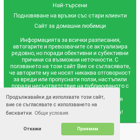
Най-търсени
Подновяване на връзки със стари клиенти
Сайт за домашни любимци
Информацията за всички разписания,
автогарите и превозвачите се актуализира
редовно, но поради обективни и субективни
причини са възможни неточности. С
ползването на този сайт Вие се съгласявате,
че авторите му не носят никаква отговорност
за вреди или пропуснати ползи, настъпили
поради несъответствие на публикуваното с
действителността! Информацията
Продължавайки да използвате този сайт,
публикувана в този сайт се предоставя
вие се съгласявате с използването на
такава каквато е, без гаранция за
съответствието ѝ с действителността!
бисквитки.
Общи условия.
BGrazpisanie.com © 2008 - 2026, Всички права
Откажи
Приемам
запазени.
Изработка на уебсайт и софтуер
Wollow