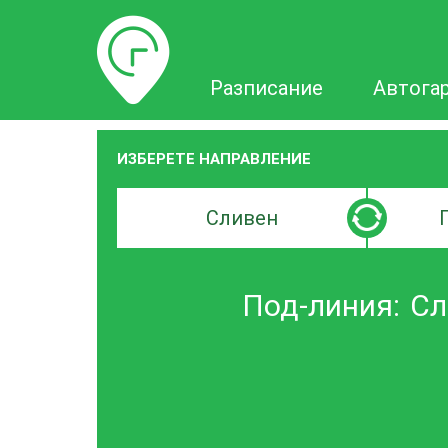
Разписание
Разписание
Автога
ИЗБЕРЕТЕ НАПРАВЛЕНИЕ
Търсачка
Търсачк
по
по
град
град
Под-линия:
Сл
на
на
заминаване
пристиг