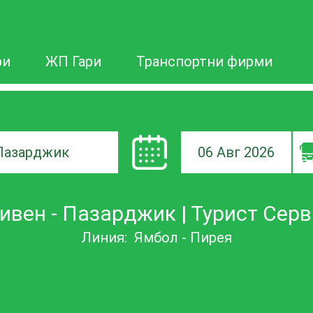
ри
ЖП Гари
Транспортни фирми
06 Авг 2026
а
ивен - Пазарджик | Турист Сер
ане
Линия:
Ямбол - Пирея