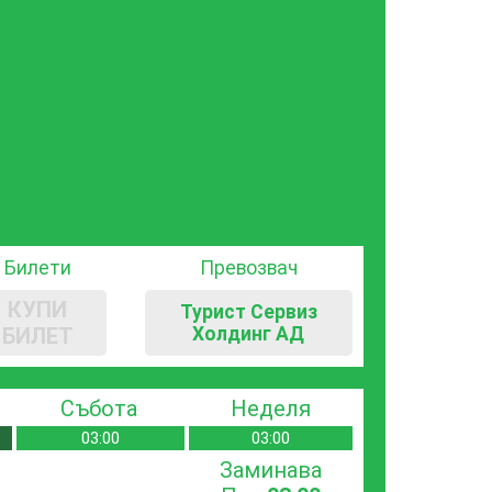
Билети
Превозвач
КУПИ
Турист Сервиз
БИЛЕТ
Холдинг АД
Събота
Неделя
03:00
03:00
Заминава