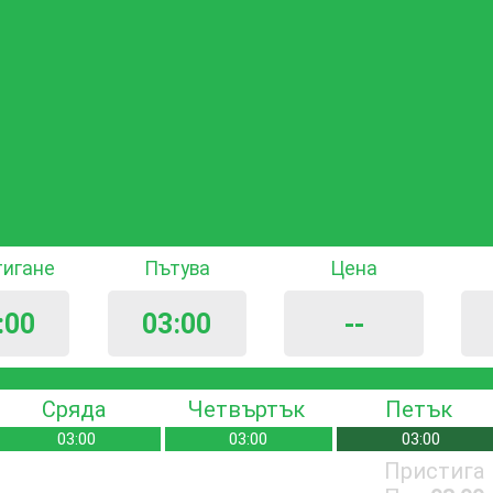
тигане
Пътува
Цена
:00
03:00
--
Сряда
Четвъртък
Петък
03:00
03:00
03:00
Пристига