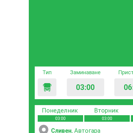
Тип
Заминаване
Прис
03:00
06
Понеделник
Вторник
03:00
03:00
Сливен
, Автогара