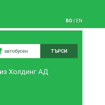
BG
|
EN
автобусен
ТЪРСИ
виз Холдинг АД