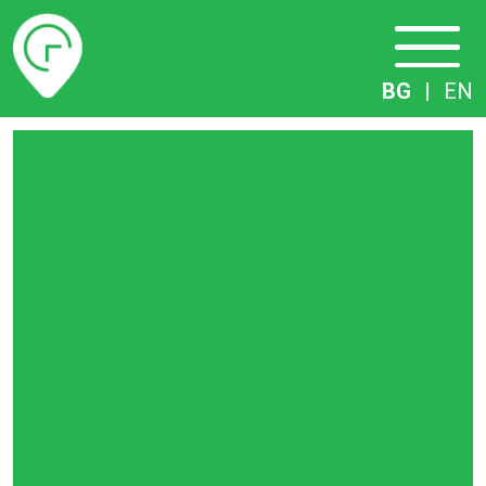
Разписание
BG
|
EN