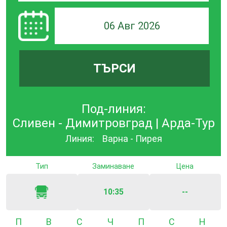
06 Авг 2026
ТЪРСИ
Под-линия:
Сливен - Димитровград | Арда-Тур
Линия:
Варна - Пирея
Тип
Заминаване
Цена
10:35
--
Понеделник
Вторник
Сряда
Четвъртък
Петък
Събота
Неде