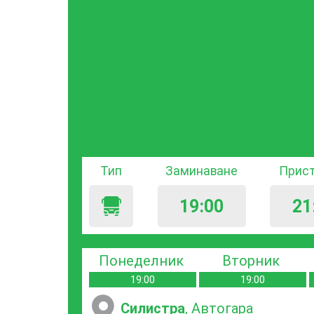
Тип
Заминаване
Прис
19:00
21
Понеделник
Вторник
19:00
19:00
Силистра
, Автогара