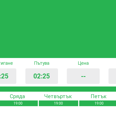
тигане
Пътува
Цена
:25
02:25
--
Сряда
Четвъртък
Петък
19:00
19:00
19:00