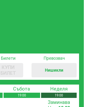
Билети
Превозвач
КУПИ
Нишикли
БИЛЕТ
Събота
Неделя
19:00
19:00
Заминава