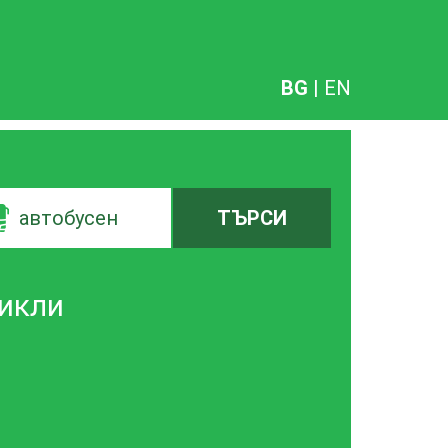
BG
|
EN
автобусен
ТЪРСИ
шикли