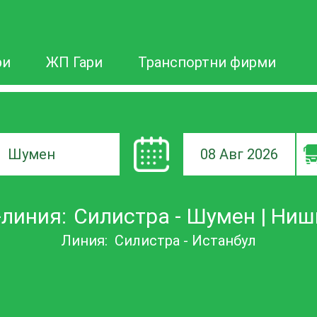
ри
ЖП Гари
Транспортни фирми
08 Авг 2026
а
линия:
Силистра - Шумен | Ни
ане
Линия:
Силистра - Истанбул