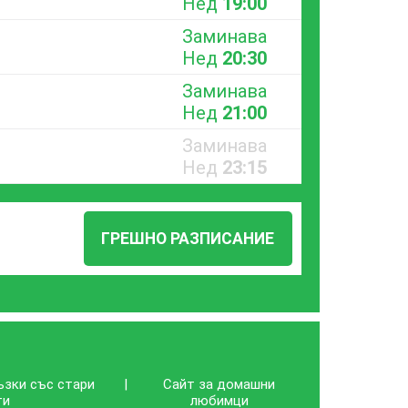
Нед
19:00
Заминава
Нед
20:30
Заминава
Нед
21:00
Заминава
Нед
23:15
ГРЕШНО РАЗПИСАНИЕ
ъзки със стари
|
Сайт за домашни
ти
любимци