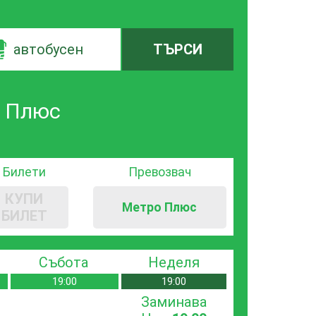
автобусен
ТЪРСИ
о Плюс
Билети
Превозвач
КУПИ
Метро Плюс
БИЛЕТ
Събота
Неделя
19:00
19:00
Заминава