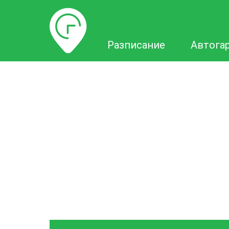
Разписание
Разписание
Автога