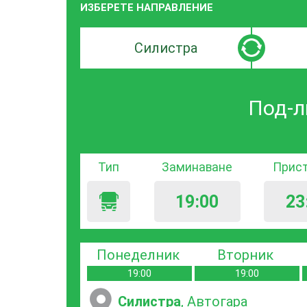
ИЗБЕРЕТЕ НАПРАВЛЕНИЕ
Търсачка
Търсачк
по
по
град
град
Под-л
на
на
заминаване
пристиг
Тип
Заминаване
Прис
19:00
23
Понеделник
Вторник
19:00
19:00
Силистра
, Автогара