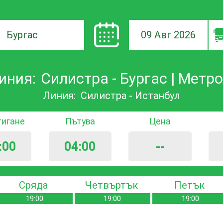
09 Авг 2026
а
иния:
Силистра - Бургас | Метр
ане
Линия:
Силистра - Истанбул
тигане
Пътува
Цена
:00
04:00
--
Сряда
Четвъртък
Петък
19:00
19:00
19:00