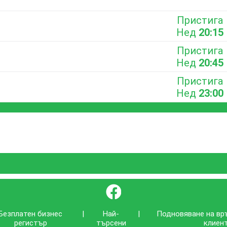
Пристига
Нед
20:15
Пристига
Нед
20:45
Пристига
Нед
23:00
}
Безплатен бизнес
|
Най-
|
Подновяване на вр
регистър
търсени
клиен