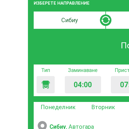
ИЗБЕРЕТЕ НАПРАВЛЕНИЕ
Търсачка
Търсачк
по
по
град
град
П
на
на
заминаване
пристиг
Тип
Заминаване
Прис
04:00
07
Понеделник
Вторник
Сибиу
, Автогара