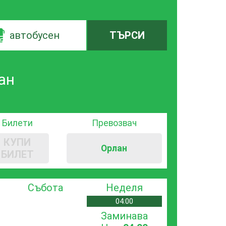
автобусен
ТЪРСИ
ан
Билети
Превозвач
КУПИ
Орлан
БИЛЕТ
Събота
Неделя
04:00
Заминава