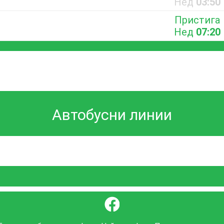
Нед
03:50
Пристига
Нед
07:20
Автобусни линии
}