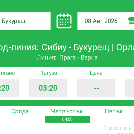
08 Авг 2026
а
од-линия:
Сибиу - Букурещ | Орл
ане
Линия:
Прага - Варна
тигане
Пътува
Цена
:20
03:20
--
Сряда
Четвъртък
Петък
04:00
Пристига