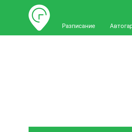
Разписание
Разписание
Автога