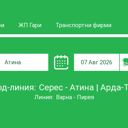
ри
ЖП Гари
Транспортни фирми
07 Авг 2026
а
д-линия:
Серес - Атина | Арда-
ане
Линия:
Варна - Пирея