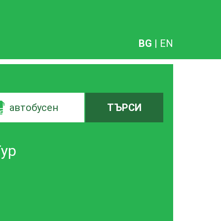
BG
|
EN
автобусен
ТЪРСИ
Тур