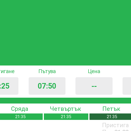
тигане
Пътува
Цена
:25
07:50
--
Сряда
Четвъртък
Петък
21:35
21:35
21:35
Пристига