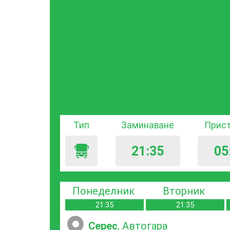
Тип
Заминаване
Прис
21:35
05
Понеделник
Вторник
21:35
21:35
Серес
, Автогара