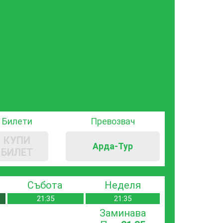
Билети
Превозвач
КУПИ
Арда-Тур
БИЛЕТ
Събота
Неделя
21:35
21:35
Заминава