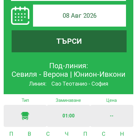
08 Авг 2026
ТЪРСИ
Под-линия:
Севиля - Верона | Юнион-Ивкони
Линия:
Сао Теотанио - София
Тип
Заминаване
Цена
01:00
--
Понеделник
Вторник
Сряда
Четвъртък
Петък
Събота
Неде