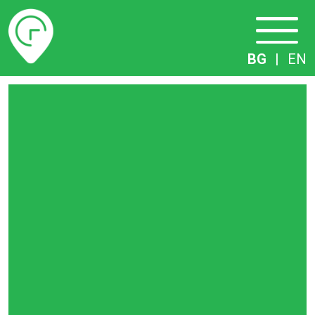
Разписание
BG
|
EN