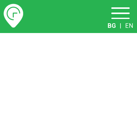
Разписание
BG
|
EN