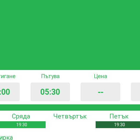
тигане
Пътува
Цена
:00
05:30
--
Сряда
Четвъртък
Петък
19:30
19:30
пирка