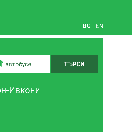
BG
|
EN
автобусен
ТЪРСИ
он-Ивкони