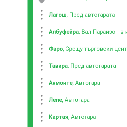
...
Лагош
, Пред автогарата
...
Албуфейра
, Вал Параизо - в
...
Фаро
, Срещу търговски цен
...
Тавира
, Пред автогарата
...
Аямонте
, Автогара
...
Лепе
, Автогара
...
Картая
, Автогара