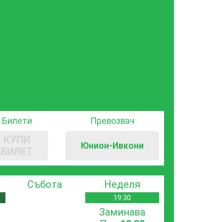
Билети
Превозвач
КУПИ
Юнион-Ивкони
БИЛЕТ
Събота
Неделя
19:30
Заминава