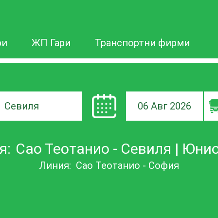
ри
ЖП Гари
Транспортни фирми
06 Авг 2026
а
я:
Сао Теотанио - Севиля | Юни
ане
Линия:
Сао Теотанио - София