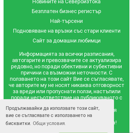
Новините на Североизтока
Безплатен бизнес регистър
Най-търсени
Подновяване на връзки със стари клиенти
Сайт за домашни любимци
Информацията за всички разписания,
автогарите и превозвачите се актуализира
редовно, но поради обективни и субективни
причини са възможни неточности. С
ползването на този сайт Вие се съгласявате,
че авторите му не носят никаква отговорност
за вреди или пропуснати ползи, настъпили
поради несъответствие на публикуваното с
действителността! Информацията
Продължавайки да използвате този сайт,
публикувана в този сайт се предоставя
вие се съгласявате с използването на
такава каквато е, без гаранция за
съответствието ѝ с действителността!
бисквитки.
Общи условия.