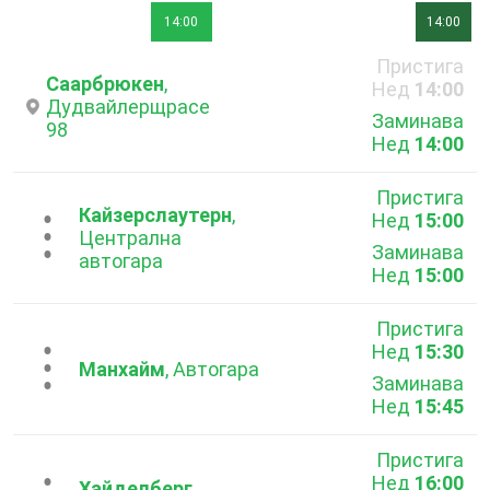
14:00
14:00
Пристига
Саарбрюкен
,
Нед
14:00
Дудвайлерщрасе
Заминава
98
Нед
14:00
Пристига
Кайзерслаутерн
,
Нед
15:00
...
Централна
Заминава
автогара
Нед
15:00
Пристига
Нед
15:30
...
Манхайм
, Автогара
Заминава
Нед
15:45
Пристига
Нед
16:00
Хайделберг
,