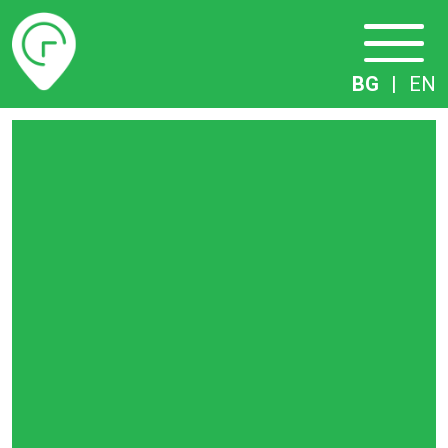
Разписание
BG
|
EN