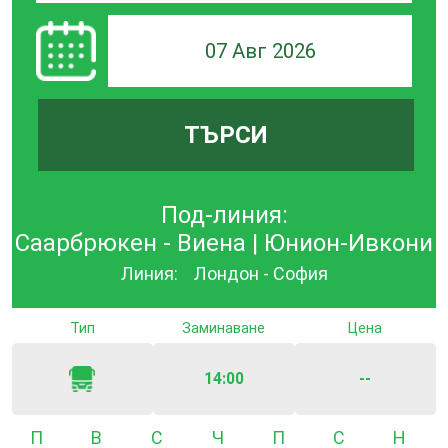
07 Авг 2026
ТЪРСИ
Под-линия:
Саарбрюкен - Виена | Юнион-Ивкони
Линия:
Лондон - София
Тип
Заминаване
Цена
14:00
--
Понеделник
Вторник
Сряда
Четвъртък
Петък
Събота
Неде