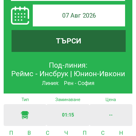
07 Авг 2026
ТЪРСИ
Под-линия:
Реймс - Инсбрук | Юнион-Ивкони
Линия:
Рен - София
Тип
Заминаване
Цена
01:15
--
Понеделник
Вторник
Сряда
Четвъртък
Петък
Събота
Неде