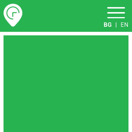
Разписание
BG
|
EN