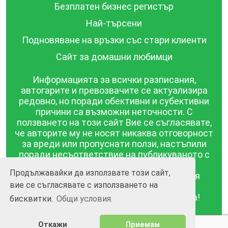
Безплатен бизнес регистър
Най-търсени
Подновяване на връзки със стари клиенти
Сайт за домашни любимци
Информацията за всички разписания,
автогарите и превозвачите се актуализира
редовно, но поради обективни и субективни
причини са възможни неточности. С
ползването на този сайт Вие се съгласявате,
че авторите му не носят никаква отговорност
за вреди или пропуснати ползи, настъпили
поради несъответствие на публикуваното с
действителността! Информацията
Продължавайки да използвате този сайт,
публикувана в този сайт се предоставя
вие се съгласявате с използването на
такава каквато е, без гаранция за
съответствието ѝ с действителността!
бисквитки.
Общи условия.
BGrazpisanie.com © 2008 - 2026, Всички права
Откажи
Приемам