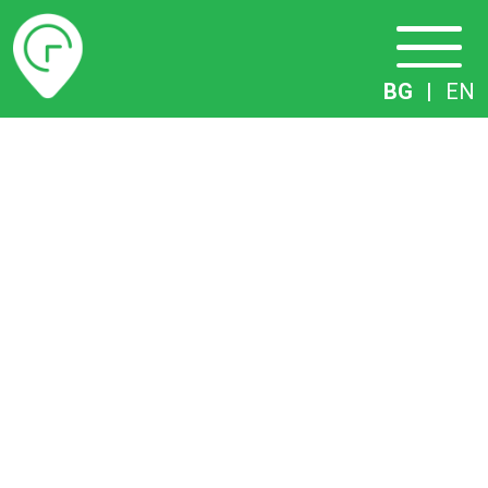
Разписание
BG
|
EN