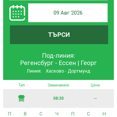
09 Авг 2026
ТЪРСИ
Под-линия:
Регенсбург - Ессен | Георг
Линия:
Хасково - Дортмунд
Тип
Заминаване
Цена
08:30
--
Понеделник
Вторник
Сряда
Четвъртък
Петък
Събота
Неде