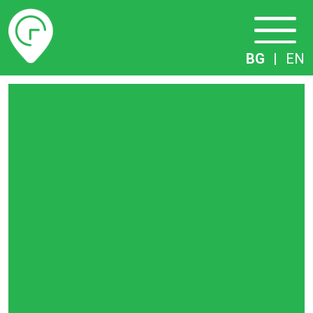
Разписание
BG
|
EN