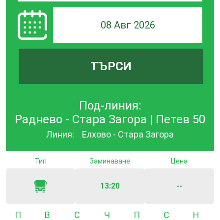
08 Авг 2026
ТЪРСИ
Под-линия:
Раднево - Стара Загора | Петев 50
Линия:
Елхово - Стара Загора
Тип
Заминаване
Цена
13:20
--
Понеделник
Вторник
Сряда
Четвъртък
Петък
Събота
Неде