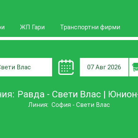
ри
ЖП Гари
Транспортни фирми
07 Авг 2026
а
ия:
Равда - Свети Влас | Юнио
ане
Линия:
София - Свети Влас