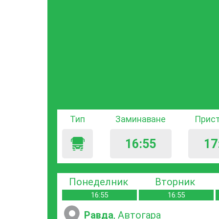
Тип
Заминаване
Прис
16:55
17
Понеделник
Вторник
16:55
16:55
Равда
, Автогара