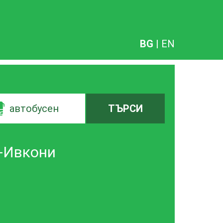
BG
|
EN
автобусен
ТЪРСИ
н-Ивкони