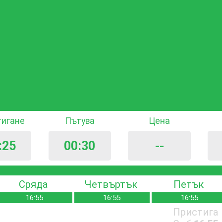
тигане
Пътува
Цена
:25
00:30
--
Сряда
Четвъртък
Петък
16:55
16:55
16:55
Пристига