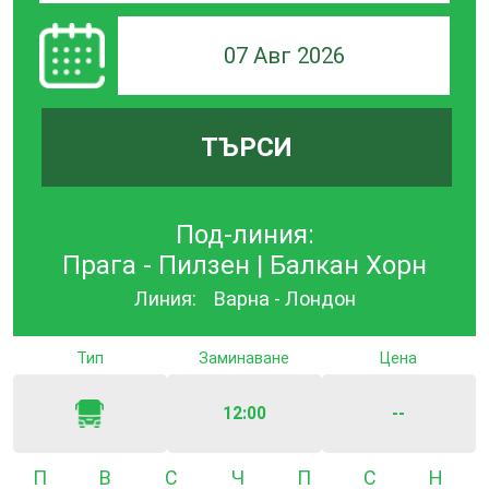
07 Авг 2026
ТЪРСИ
Под-линия:
Прага - Пилзен | Балкан Хорн
Линия:
Варна - Лондон
Тип
Заминаване
Цена
12:00
--
Понеделник
Вторник
Сряда
Четвъртък
Петък
Събота
Неде