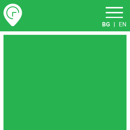
Разписание
BG
|
EN