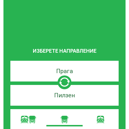
ИЗБЕРЕТЕ НАПРАВЛЕНИЕ
Търсачка
по
град
на
Търсачка
заминаване
по
град
на
пристигане