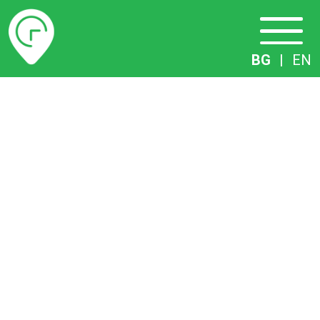
Разписание
BG
|
EN