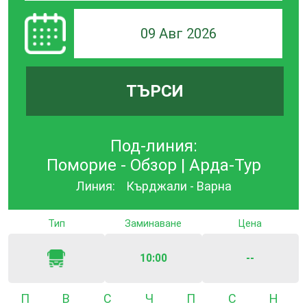
09 Авг 2026
ТЪРСИ
Под-линия:
Поморие - Обзор | Арда-Тур
Линия:
Кърджали - Варна
Тип
Заминаване
Цена
10:00
--
Понеделник
Вторник
Сряда
Четвъртък
Петък
Събота
Неде