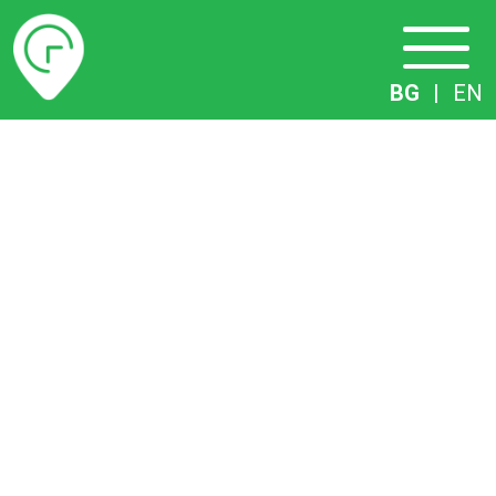
Разписание
BG
|
EN