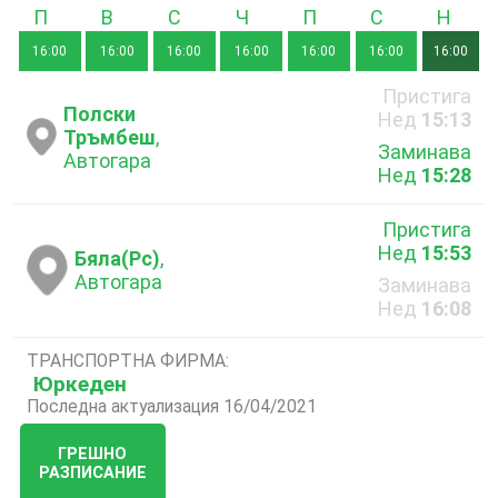
Понеделник
Вторник
Сряда
Четвъртък
Петък
Събота
Неде
16:00
16:00
16:00
16:00
16:00
16:00
16:00
Пристига
Полски
Нед
15:13
Тръмбеш
,
Заминава
Автогара
Нед
15:28
Пристига
Нед
15:53
Бяла(Рс)
,
Автогара
Заминава
Нед
16:08
ТРАНСПОРТНА ФИРМА:
Юркеден
Последна актуализация 16/04/2021
ГРЕШНО
РАЗПИСАНИЕ