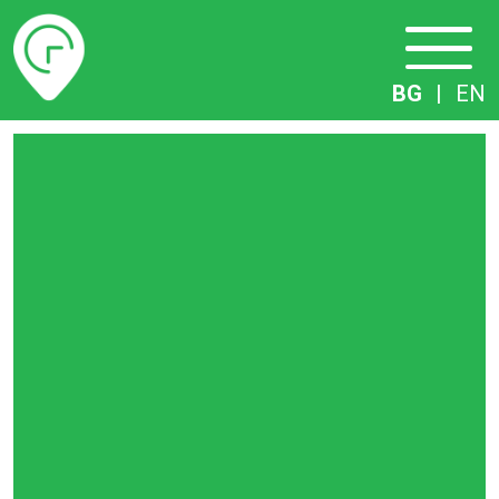
Разписание
BG
|
EN