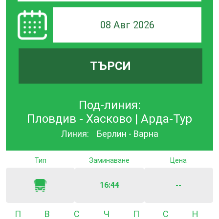
08 Авг 2026
ТЪРСИ
Под-линия:
Пловдив - Хасково | Арда-Тур
Линия:
Берлин - Варна
Тип
Заминаване
Цена
16:44
--
Понеделник
Вторник
Сряда
Четвъртък
Петък
Събота
Неде