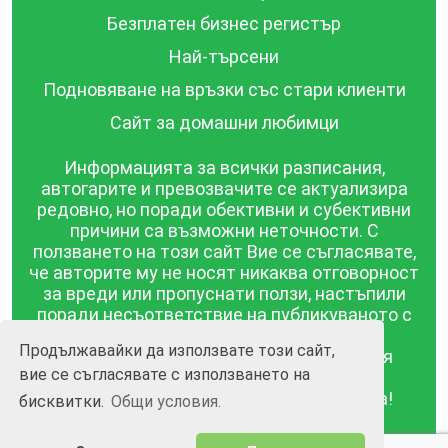
Безплатен бизнес регистър
Най-търсени
Подновяване на връзки със стари клиенти
Сайт за домашни любимци
Информацията за всички разписания,
автогарите и превозвачите се актуализира
редовно, но поради обективни и субективни
причини са възможни неточности. С
ползването на този сайт Вие се съгласявате,
че авторите му не носят никаква отговорност
за вреди или пропуснати ползи, настъпили
поради несъответствие на публикуваното с
действителността! Информацията
Продължавайки да използвате този сайт,
публикувана в този сайт се предоставя
вие се съгласявате с използването на
такава каквато е, без гаранция за
съответствието ѝ с действителността!
бисквитки.
Общи условия.
BGrazpisanie.com © 2008 - 2026, Всички права