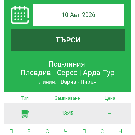
10 Авг 2026
ТЪРСИ
Под-линия:
Пловдив - Серес | Арда-Тур
Линия:
Варна - Пирея
Тип
Заминаване
Цена
13:45
--
Понеделник
Вторник
Сряда
Четвъртък
Петък
Събота
Неде