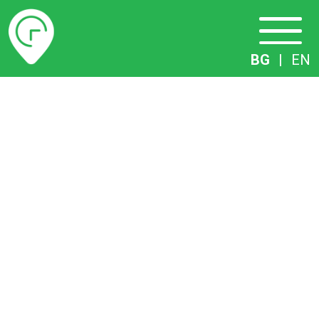
Разписание
BG
|
EN