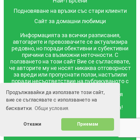
Най-търсени
Подновяване на връзки със стари клиенти
Сайт за домашни любимци
Информацията за всички разписания,
автогарите и превозвачите се актуализира
редовно, но поради обективни и субективни
причини са възможни неточности. С
ползването на този сайт Вие се съгласявате,
че авторите му не носят никаква отговорност
за вреди или пропуснати ползи, настъпили
поради несъответствие на публикуваното с
действителността! Информацията
Продължавайки да използвате този сайт,
публикувана в този сайт се предоставя
вие се съгласявате с използването на
такава каквато е, без гаранция за
съответствието ѝ с действителността!
бисквитки.
Общи условия.
BGrazpisanie.com © 2008 - 2026, Всички права
Откажи
Приемам
запазени.
Изработка на уебсайт и софтуер
Wollow