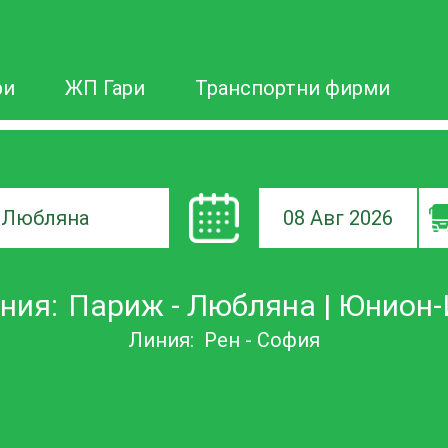
ри
ЖП Гари
Транспортни фирми
08 Авг 2026
а
ния:
Париж - Любляна | Юнион
ане
Линия:
Рен - София