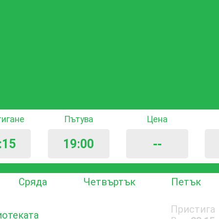
тигане
Пътува
Цена
:15
19:00
--
Сряда
Четвъртък
Петък
Пристига
иотеката