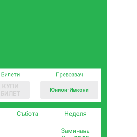
Билети
Превозвач
КУПИ
Юнион-Ивкони
БИЛЕТ
Събота
Неделя
Заминава