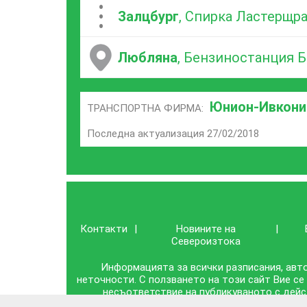
...
Залцбург
, Спирка Ластерщр
Любляна
, Бензиностанция 
Юнион-Ивкони
ТРАНСПОРТНА ФИРМА:
Последна актуализация 27/02/2018
Контакти
|
Новините на
|
Североизтока
Информацията за всички разписания, авто
неточности. С ползването на този сайт Вие се
несъответствие на публикуваното с дейс