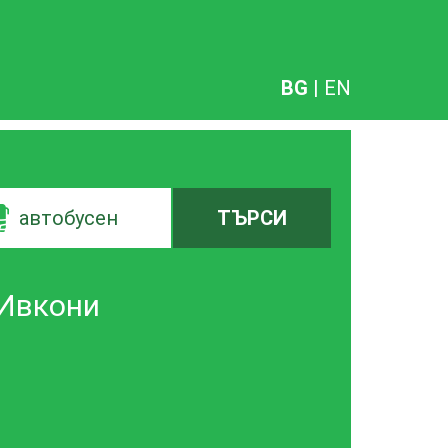
BG
|
EN
автобусен
ТЪРСИ
-Ивкони