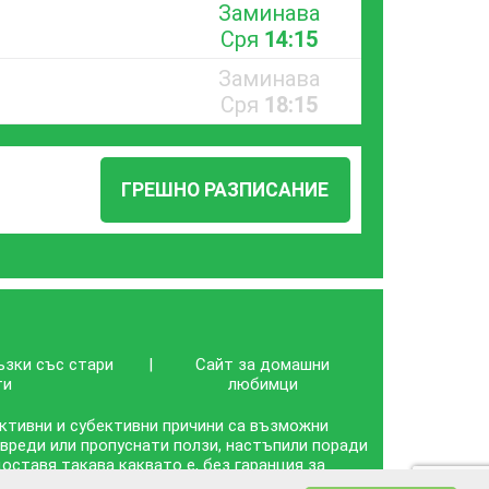
Заминава
Сря
14:15
Заминава
Сря
18:15
ГРЕШНО РАЗПИСАНИЕ
ъзки със стари
|
Сайт за домашни
ти
любимци
ективни и субективни причини са възможни
 вреди или пропуснати ползи, настъпили поради
ставя такава каквато е, без гаранция за