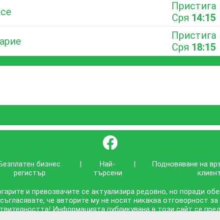
Пристига
асе
Сря
14:15
Пристига
Барие
Сря
18:15
}
Безплатен бизнес
|
Най-
|
Подновяване на вр
регистър
търсени
клиен
гарите и превозвачите се актуализира редовно, но поради об
 съгласявате, че авторите му не носят никаква отговорност за
твителността! Информацията публикувана в този сайт се предо
съответствието ѝ с действителността!