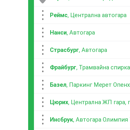
...
Реймс
, Централна автогара
...
Нанси
, Автогара
...
Страсбург
, Автогара
...
Фрайбург
, Трамвайна спирка
...
Базел
, Паркинг Мерет Опен
...
Цюрих
, Централна ЖП гара,
...
Инсбрук
, Автогара Олимпия