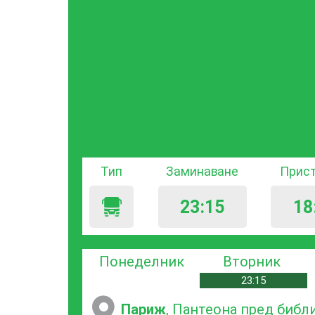
Тип
Заминаване
Прис
23:15
18
Понеделник
Вторник
23:15
Париж
, Пантеона пред библ