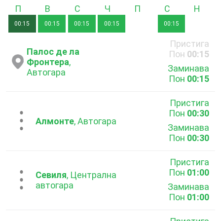
Понеделник
Вторник
Сряда
Четвъртък
Петък
Събота
Неде
00:15
00:15
00:15
00:15
00:15
Пристига
Палос де ла
Пон
00:15
Фронтера
,
Заминава
Автогара
Пон
00:15
Пристига
Пон
00:30
...
Алмонте
, Автогара
Заминава
Пон
00:30
Пристига
Пон
01:00
...
Севиля
, Централна
автогара
Заминава
Пон
01:00