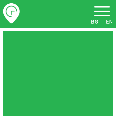
Разписание
BG
|
EN