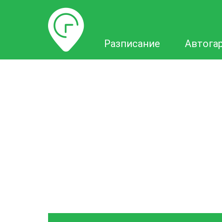
Разписание
Разписание
Автога