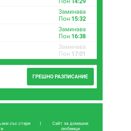
Пон
14:29
Заминава
Пон
15:32
Заминава
Пон
16:38
Заминава
Пон
17:01
ГРЕШНО РАЗПИСАНИЕ
ъзки със стари
|
Сайт за домашни
ти
любимци