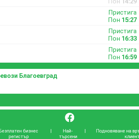
Пон
14:29
Пристига
Пон
15:27
Пристига
Пон
16:33
Пристига
Пон
16:59
евози Благоевград
}
Безплатен бизнес
|
Най-
|
Подновяване на вр
регистър
търсени
клиен