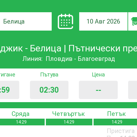
10 Авг 2026
а
джик - Белица | Пътнически пр
ане
Линия:
Пловдив - Благоевград
тигане
Пътува
Цена
:59
02:30
--
Сряда
Четвъртък
Петък
14:29
14:29
14:29
Пристига