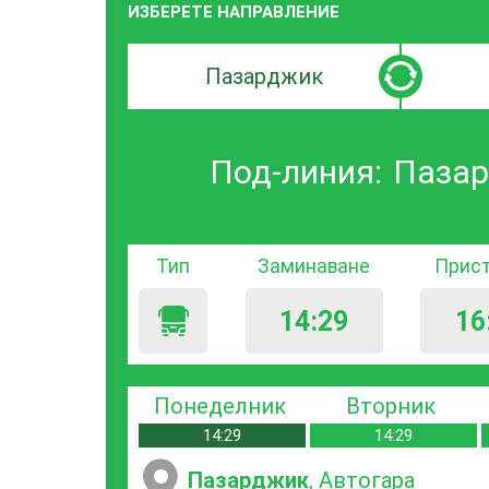
ИЗБЕРЕТЕ НАПРАВЛЕНИЕ
Търсачка
Търсачк
по
по
град
град
Под-линия:
Пазар
на
на
заминаване
пристиг
Тип
Заминаване
Прис
14:29
16
Понеделник
Вторник
14:29
14:29
Пазарджик
, Автогара