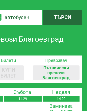
автобусен
ТЪРСИ
евози Благоевград
Билети
Превозвач
Пътнически
КУПИ
превози
БИЛЕТ
Благоевград
Събота
Неделя
14:29
14:29
Заминава