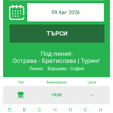
09 Авг 2026
ТЪРСИ
Под-линия:
Острава - Братислава | Туринг
Линия:
Варшава - София
Тип
Заминаване
Цена
19:00
--
Понеделник
Вторник
Сряда
Четвъртък
Петък
Събота
Неде