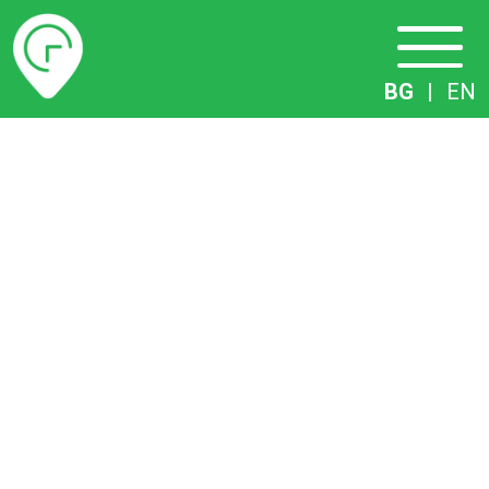
Разписание
BG
|
EN