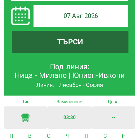
07 Авг 2026
ТЪРСИ
Под-линия:
Ница - Милано | Юнион-Ивкони
Линия:
Лисабон - София
Тип
Заминаване
Цена
03:30
--
Понеделник
Вторник
Сряда
Четвъртък
Петък
Събота
Неде