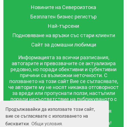
Новините на Североизтока
Безплатен бизнес регистър
Най-търсени
Подновяване на връзки със стари клиенти
Сайт за домашни любимци
Информацията за всички разписания,
автогарите и превозвачите се актуализира
редовно, но поради обективни и субективни
причини са възможни неточности. С
ползването на този сайт Вие се съгласявате,
че авторите му не носят никаква отговорност
за вреди или пропуснати ползи, настъпили
поради несъответствие на публикуваното с
действителността! Информацията
Продължавайки да използвате този сайт,
публикувана в този сайт се предоставя
вие се съгласявате с използването на
такава каквато е, без гаранция за
съответствието ѝ с действителността!
бисквитки.
Общи условия.