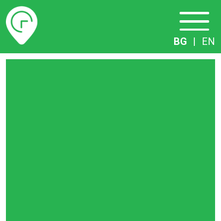
Разписание
BG
|
EN