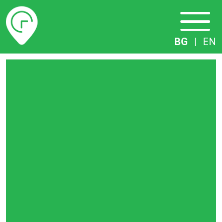
Разписание
BG
|
EN