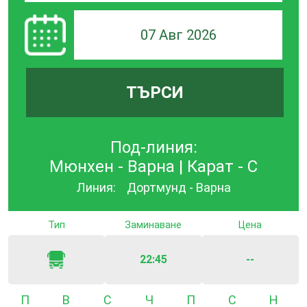
07 Авг 2026
ТЪРСИ
Под-линия:
Мюнхен - Варна | Карат - С
Линия:
Дортмунд - Варна
Тип
Заминаване
Цена
22:45
--
Понеделник
Вторник
Сряда
Четвъртък
Петък
Събота
Неде