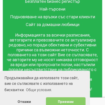
Безплатен бизнес регистър
Най-търсени
Подновяване на връзки със стари клиенти
Сайт за домашни любимци
Информацията за всички разписания,
автогарите и превозвачите се актуализира
редовно, но поради обективни и субективни
причини са възможни неточности. С
ползването на този сайт Вие се съгласявате,
че авторите му не носят никаква отговорност
за вреди или пропуснати ползи, настъпили
поради несъответствие на публикуваното с
действителността! Информацията
Продължавайки да използвате този сайт,
публикувана в този сайт се предоставя
вие се съгласявате с използването на
такава каквато е, без гаранция за
съответствието ѝ с действителността!
бисквитки.
Общи условия.
BGrazpisanie.com © 2008 - 2026, Всички права
Откажи
Приемам
запазени.
Изработка на уебсайт и софтуер