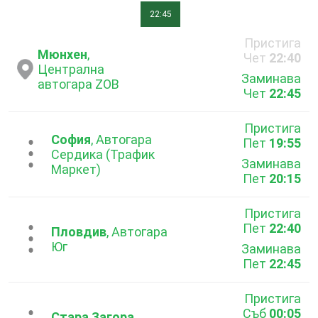
22:45
Пристига
Мюнхен
,
Чет
22:40
Централна
Заминава
автогара ZOB
Чет
22:45
Пристига
София
, Автогара
Пет
19:55
...
Сердика (Трафик
Заминава
Маркет)
Пет
20:15
Пристига
Пет
22:40
...
Пловдив
, Автогара
Юг
Заминава
Пет
22:45
Пристига
Съб
00:05
Стара Загора
,