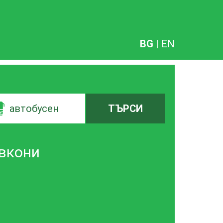
BG
|
EN
автобусен
ТЪРСИ
Ивкони