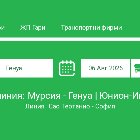
ри
ЖП Гари
Транспортни фирми
06 Авг 2026
а
иния:
Мурсия - Генуа | Юнион-
ане
Линия:
Сао Теотанио - София