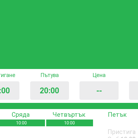
тигане
Пътува
Цена
:00
20:00
--
Сряда
Четвъртък
Петък
10:00
10:00
Пристига